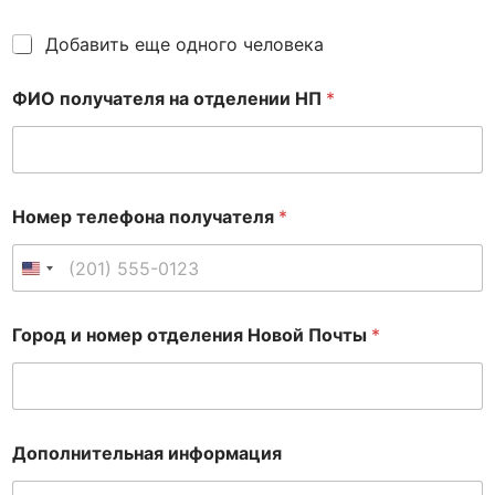
Д
Добавить еще одного человека
о
б
ФИО получателя на отделении НП
*
а
в
и
т
ь
е
Номер телефона получателя
*
щ
е
о
United States +1
д
н
Город и номер отделения Новой Почты
*
о
г
о
ч
е
л
Дополнительная информация
о
в