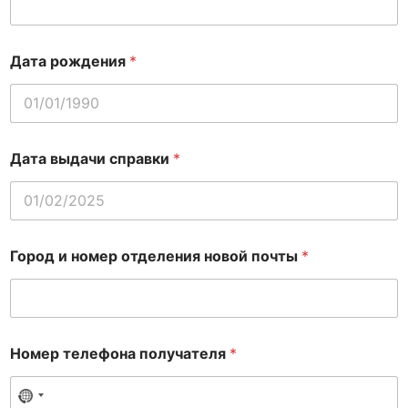
к
е
)
*
Дата рождения
*
в
і
д
д
і
л
Дата выдачи справки
*
е
н
н
я
Город и номер отделения новой почты
*
Номер телефона получателя
*
No country selected