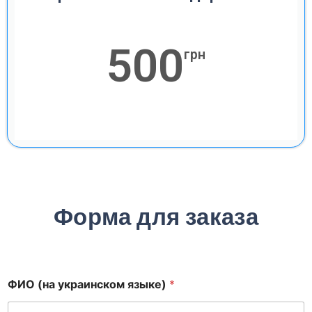
500
грн
Форма для заказа
я
ФИО (на украинском языке)
*
з
ы