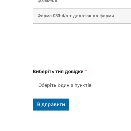
ф.080-4/о
Форма 080-4/о + додаток до форми
Виберіть тип довідки
*
н
о
Відправити
в
і
й
д