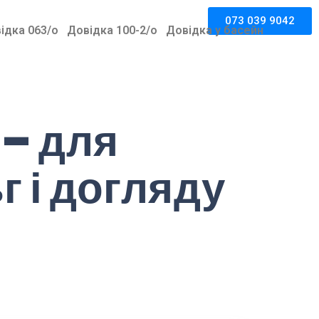
073 039 9042
ідка 063/o
Довідка 100-2/о
Довідка у басейн
 – для
г і догляду