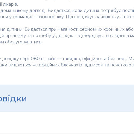
 лікарів.
 домашньому догляді. Видається, коли дитина потребує пості
ння у громадян похилого віку. Підтверджує наявність у літніх
ння дитини. Видається при наявності серйозних хронічних аб
й організму та потребу у догляді. Підтверджує, що людина ма
чи обслуговуватись
у довідку серії 080 онлайн — швидко, офіційно та без черг.
ідки видаються на офіційних бланках із підписом та печаткою 
овідки