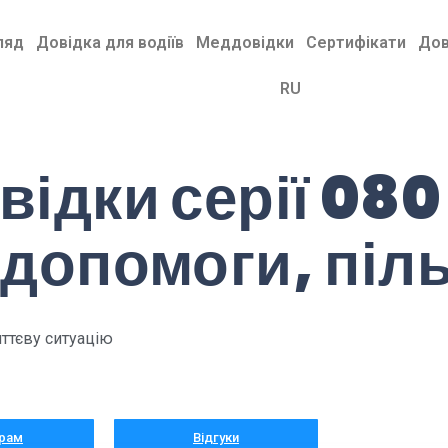
ляд
Довідка для водіїв
Меддовідки
Сертифікати
Дов
RU
відки серії 080
 допомоги, піль
иттєву ситуацію
рам
Відгуки