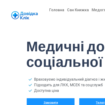
Головна
Сан Книжка
Медог
Медичні до
соціальної
Враховуємо індивідуальний діагноз і ж
Підходить для ЛКК, МСЕК та соцслужб
Доступна ціна
Замовити
Телег