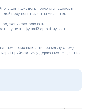
йного догляду вдома через стан здоров’я.
 людей порушень пам’яті чи мислення, які
о вроджених захворювань.
є порушення функцій організму, які не
 Ми допоможемо підібрати правильну форму
лікаря і приймаються у державних і соціальних