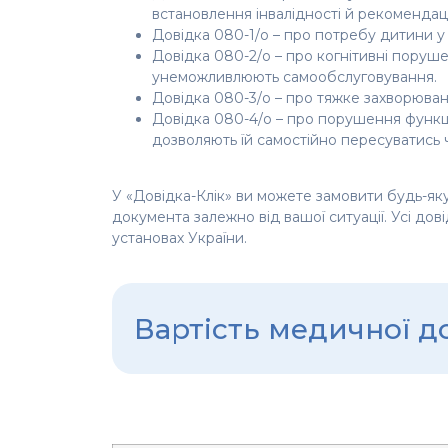
встановлення інвалідності й рекомендації
Довідка 080-1/о – про потребу дитини у
Довідка 080-2/о – про когнітивні поруше
унеможливлюють самообслуговування.
Довідка 080-3/о – про тяжке захворюва
Довідка 080-4/о – про порушення функці
дозволяють їй самостійно пересуватись 
У «Довідка-Клік» ви можете замовити будь-як
документа залежно від вашої ситуації. Усі дов
установах України.
Вартість медичної д