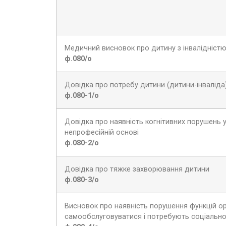
Медичний висновок про дитину з інвалідністю
ф.080/о
Довідка про потребу дитини (дитини-інвалід
ф.080-1/о
Довідка про наявність когнітивних порушень 
непрофесійній основі
ф.080-2/о
Довідка про тяжке захворювання дитини
ф.080-3/о
Висновок про наявність порушення функцій ор
самообслуговуватися і потребують соціальної