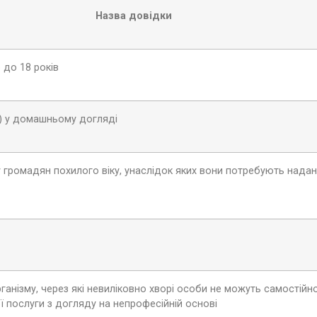
Назва довідки
 до 18 років
а) у домашньому догляді
у громадян похилого віку, унаслідок яких вони потребують надан
ганізму, через які невиліковно хворі особи не можуть самостійн
 послуги з догляду на непрофесійній основі